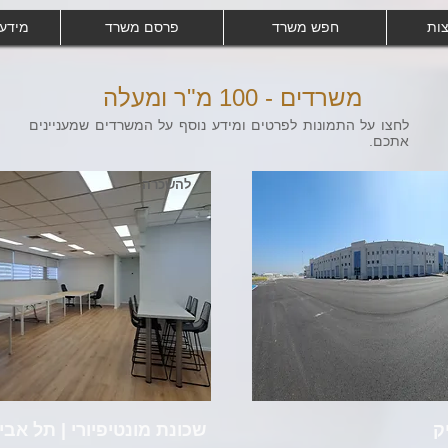
צות
חפש משרד
פרסם משרד
מידע
משרדים - 100 מ"ר ומעלה
לחצו על התמונות לפרטים ומידע נוסף על המשרדים שמעניינים
אתכם.
להשכרה
ק
שכונת מונטיפיורי | תל אבי