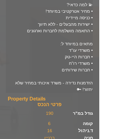
💫 למה כדאי?
• מחיר אטרקטיבי במיוחד!
• כניסה מיידית
• ישירות מהבעלים - ללא תיווך
• התאמה מושלמת לחברות וארגונים
מתאים במיוחד ל:
• משרדי עו"ד
• חברות היי-טק
• משרדי רו"ח
• חברות שירותים
הזדמנות נדירה - משרד איכותי במחיר שלא 
יחזור! 🔑
Property Details
פרטי הנכס
גודל במ"ר
190
קומה
6
ד.ניהול
16
חניה
בבניין