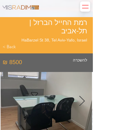
רמת החייל הברזל |
תל-אביב
HaBarzel St 38, Tel Aviv-Yafo, Israel
< Back
להשכרה
₪ 8500