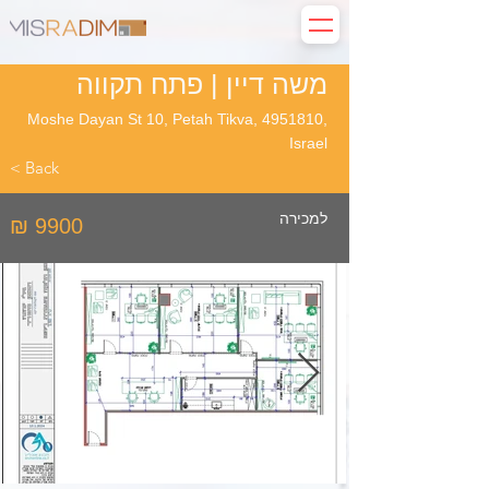
משה דיין | פתח תקווה
Moshe Dayan St 10, Petah Tikva,
4951810
,
Israel
< Back
למכירה
₪ 9900