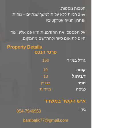
הטבות נוספות:  
🚗 2 חניות ללא עלות למשך שנתיים – נוחות 
ופתרון חנייה אטרקטיבי!
אל תפספסו את ההזדמנות הזו! פנו אלינו עוד 
היום לתיאום סיור ולהתרשם מהמקום.
Property Details
פרטי הנכס
גודל במ"ר
150
קומה
10
ד.ניהול
13
חניה
בבניין
כניסה
מיידית
איש הקשר במשרד
גידי
054-7946953
bambalik77@gmail.com