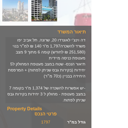
תיאור המשרד
דה וינצ'י לאונרדו 20, שרונה, תל אביב יפו
משרד להשכרה1,797 מ"ר‏ 140 ‏₪ למ״ר בנוי 
(‏251,580 ‏₪ לחודש) קומה 6 מתוך 9 מצב 
מעטפת כניסה מיידית 
תיאור הנכס- שטח במצב מעטפת המחולק ל5 
יחידות (בקירות גבס שניתן לפתוח) + המרפסת 
היחידה בבניין (כ70 מ״ר)
-יש אפשרות להשכרה של 1,374 מ"ר בקומה 7 
במצב מעטפת - מחולק ל 3 יחידות בקירות גבס 
שניתן לפתוח.
Property Details
פרטי הנכס
גודל במ"ר
1797