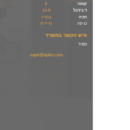
קומה
6
ד.ניהול
14.8
חניה
בבניין
כניסה
מיידית
איש הקשר במשרד
ספיר
sapir@apiiro.com