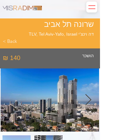
שרונה תל אביב
דה וינצ'י TLV, Tel Aviv-Yafo, Israel
< Back
הושכר
₪ 140