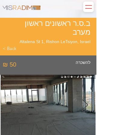
ב.ס.ר ראשונים ראשון
מערב
Altalena St 1, Rishon LeTsiyon, Israel
< Back
להשכרה
₪ 50