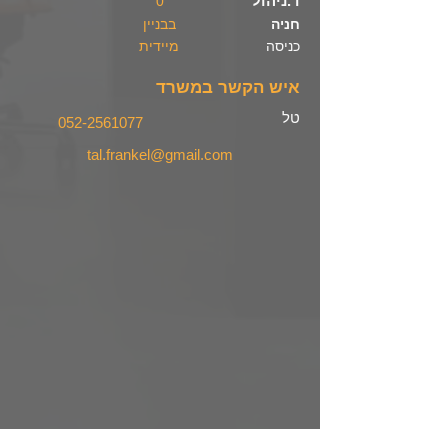
ד.ניהול
0
חניה
בבניין
כניסה
מיידית
איש הקשר במשרד
טל
052-2561077
tal.frankel@gmail.com