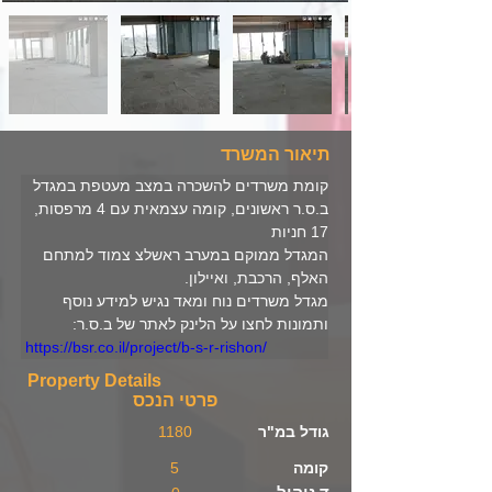
תיאור המשרד
קומת משרדים להשכרה במצב מעטפת במגדל 
ב.ס.ר ראשונים, קומה עצמאית עם 4 מרפסות, 
17 חניות
המגדל ממוקם במערב ראשלצ צמוד למתחם 
האלף, הרכבת, ואיילון. 
מגדל משרדים נוח ומאד נגיש למידע נוסף 
ותמונות לחצו על הלינק לאתר של ב.ס.ר: 
https://bsr.co.il/project/b-s-r-rishon/
Property Details
פרטי הנכס
גודל במ"ר
1180
קומה
5