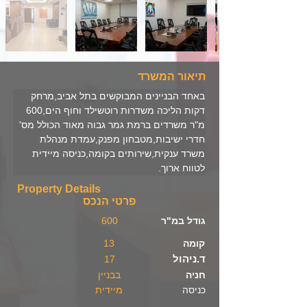
תיאור המשרד
באחד הבניינים המבוקשים בתל אביב,מרחק 
דקות הליכה משדרות רוטשילד וחוף הים,600 
מ"ר משרדים ברמת גמר גבוה מאוד הכולל מס' 
חדרי ישיבות,מטבחון מפנק,עמדת מנהלת 
משרד ענקית,שירותים בקומה,כניסה מיידית 
לטווח ארוך.
Property Details
פרטי הנכס
גודל במ"ר
600
קומה
13
ד.ניהול
17
חניה
בבניין
כניסה
מיידית