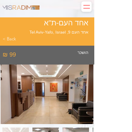
אחד העם-ת"א
אחד העם 9, Tel Aviv-Yafo, Israel
< Back
הושכר
₪ 99