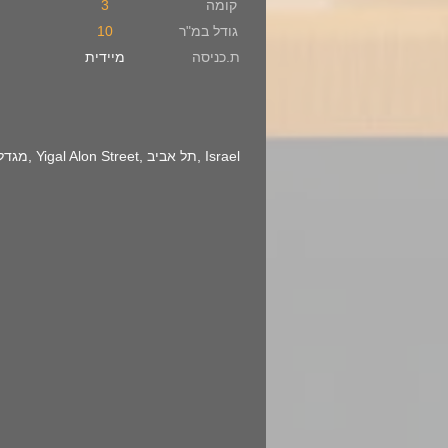
קומה
3
גודל במ"ר
10
ת.כניסה
מיידית
מגדלי אלון, Yigal Alon Street, תל אביב, Israel