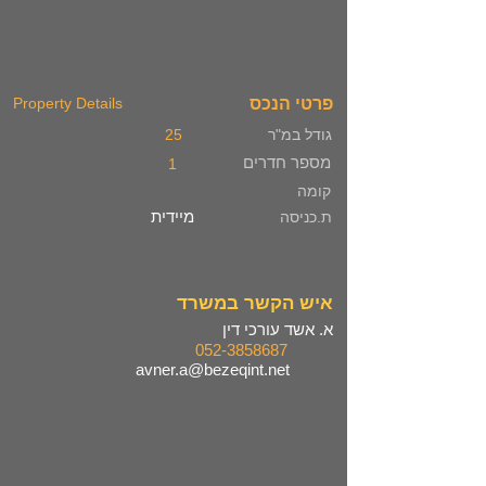
פרטי הנכס
Property Details
גודל במ"ר
25
מספר חדרים
1
קומה
מיידית
ת.כניסה
איש הקשר במשרד
א. אשד עורכי דין
052-3858687
avner.a@bezeqint.net