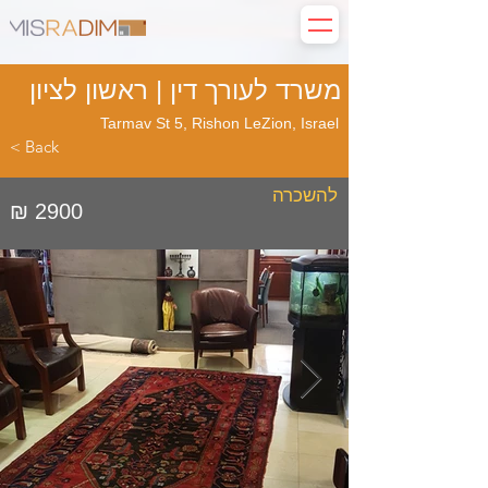
משרד לעורך דין | ראשון לציון
Tarmav St 5, Rishon LeZion, Israel
< Back
להשכרה
₪ 2900