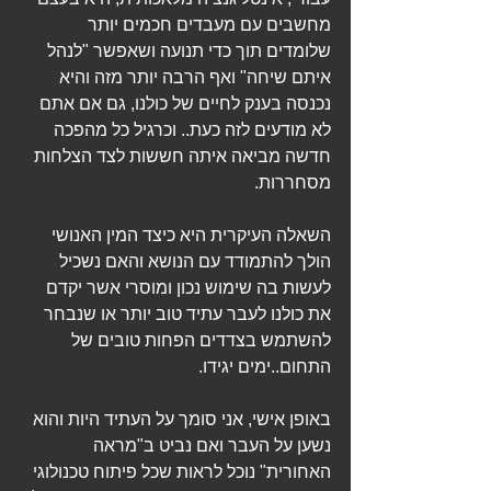
מחשבים עם מעבדים חכמים יותר 
שלומדים תוך כדי תנועה ושאפשר "לנהל 
איתם שיחה" ואף הרבה יותר מזה והיא 
נכנסה בענק לחיים של כולנו, גם אם אתם 
לא מודעים לזה כעת.. וכרגיל כל מהפכה 
חדשה מביאה איתה חששות לצד הצלחות 
מסחררות.
השאלה העיקרית היא כיצד המין האנושי 
הולך להתמודד עם הנושא והאם נשכיל 
לעשות בה שימוש נכון ומוסרי אשר יקדם 
את כולנו לעבר עתיד טוב יותר או שנבחר 
להשתמש בצדדים הפחות טובים של 
התחום..ימים יגידו.
באופן אישי, אני סומך על העתיד היות והוא 
נשען על העבר ואם נביט ב"מראה 
האחורית" נוכל לראות שכל פיתוח טכנולוגי 