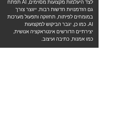
לצד היעלמות מקצועות מסוימים, AI תפתח 
גם הזדמנויות חדשות רבות. ייווצר צורך 
במומחים לפיתוח, תחזוקה ותפעול מערכות 
AI. כמו כן, יגבר הביקוש למקצועות 
יצירתיים הדורשים אינטראקציה אנושית, 
כמו אמנות, כתיבה ועיצוב.
כמובן שההשפעה של AI על עולם העבודה 
עדיין אינה ברורה לחלוטין. ייתכן שמקצועות 
מסוימים יעברו שינוי משמעותי, בעוד 
שאחרים יישארו כפי שהם. חשוב להיות 
ערים לשינויים הצפויים ומעניין יהיה לראות 
את ההתפתחות של התחום בשנים הבאות. 
(המאמר נכתב בעזרת שימוש בטכנולוגיות 
אינטליגנציה מלאכותית שזמינות לכולם..:) 