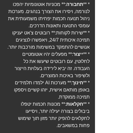
* **
תחבורה
:** מכוניות אוטונומיות יהפכו 
לנורמה, ויסירו את הצורך בנהגים. מערכות 
ניהול תנועה חכמות יפחיתו משמעותית את 
עומסי התנועה ותאונות הדרכים.
* **שירות לקוחות:** רובוטים צ'אט יעניקו 
תמיכה איכותית 24/7, ויאפשרו לנציגים 
אנושיים להתמקד במשימות מורכבות יותר.
* **
ייצור
:** מפעלים יהיו אוטומטיים 
לחלוטין, עם רובוטים שיעשו את כל 
העבודה. זה יביא לירידה בעלויות הייצור 
ולשיפור באיכות המוצרים.
* **
חינוך
:** מערכות AI ילמדו תלמידים 
באופן מותאם אישית, יזהו קשיים ויספקו 
תמיכה ממוקדת.
* **
חקלאות
:** מכונות חכמות יטפלו 
ביבולים בצורה יעילה יותר, ויסייעו 
לחקלאים להפיק יותר מזון תוך שימוש 
פחות במשאבים.