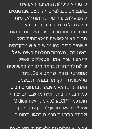
לדמות את יכולות החשיבה האנושית 
באמצעים טכנולוגיים. זהו מצב שבו מנסים 
להעניק למכונות יכולות דומות לאנושיות, 
כמו למשל הבנת דיבור, פתרון בעיות 
מורכבות, והתמודדות עם משימות חכמות. 
תחום האינטליגנציה המלאכותית כולל 
יישומים רבים, כמו מנועי חיפוש מתקדמים 
באינטרנט, מערכות המלצות בשימוש על 
ידי YouTube, אמזון ונטפליקס, ואפילו 
יכולות להתחרות ברמה הגבוהה במשחקים 
אסטרטגיים כמו שחמט ו-Go¹. בינה 
מלאכותית התקדמה במהירות בשנים 
האחרונות, והיא משמשת בתחומים רבים 
כמו הבנת דיבור, ראיית מחשב, וגם יצירת 
תוכן כמו ChatGPT, ג'מיני, Midjourney 
ועוד¹². כל זאת מכיוון להפיק ערך מוסף 
ולפתח פתרונות חכמים במגוון תחומים. 
עבורי, אינטליגנציה מלאכותית, היא בעצם 