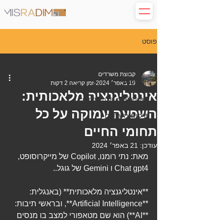
פוסט
All Posts
קבוצת משרדים
All Posts
19 באפר׳ 2024
זמן קריאה 2 דקות
אינטליגנציה מלאכותית:
commercial real estate
השפעה עמוקה על כל
פרסום משרדים
תחומי החיים
עודכן:
21 באפר׳ 2024
מאת: נתי רומנו, Copilot של מייקרוסופט, 
Chat gpt4 ו Gemini של גוגל..
**אינטליגנציה מלאכותית** (באנגלית: 
**Artificial Intelligence**, ובראשי תיבות: 
**AI**) הוא שם מטאפורי למצב בו מנסים 