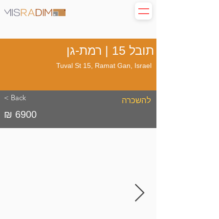
תובל 15 | רמת-גן
Tuval St 15, Ramat Gan, Israel
< Back
להשכרה
₪ 6900