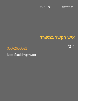
מיידית
ת.כניסה
איש הקשר במשרד
קובי
050-2650521
kobi@atidmpm.co.il