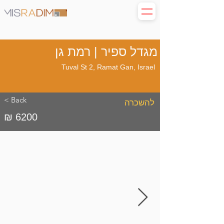
מגדל ספיר | רמת גן
Tuval St 2, Ramat Gan, Israel
< Back
להשכרה
₪ 6200