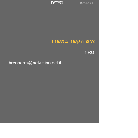
מיידית
ת.כניסה
איש הקשר במשרד
מאיר
brennerm@netvision.net.il
מיקום המשרד