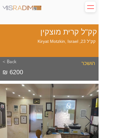
קק"ל קרית מוצקין
קק"ל 23, Kiryat Motzkin, Israel
< Back
הושכר
₪ 6200