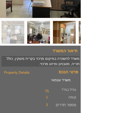
תיאור המשרד
משרד להשכרה במיקום מרכזי בקרית מוצקין, כולל 
חנייה, מטבחון ומיזוג מרכזי. 
פרטי הנכס
Property Details
משרד עצמאי
גודל במ"ר
75
קומה
1
מספר חדרים
3