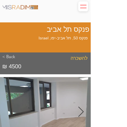
פנקס תל אביב
פנקס 50, תל אביב-יפו, Israel
< Back
להשכרה
₪ 4500