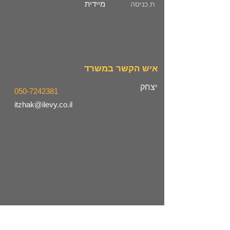
מיידית
ת.כניסה
איש הקשר במשרד
יצחק
050-7242381
itzhak@ilevy.co.il
מיקום המשרד