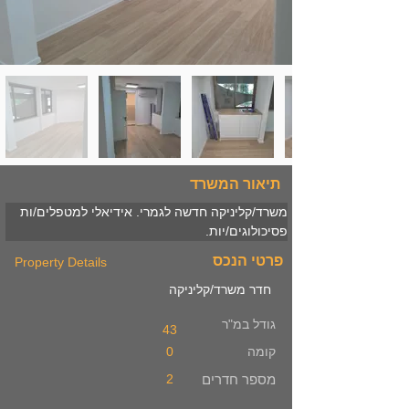
תיאור המשרד
משרד/קליניקה חדשה לגמרי. אידיאלי למטפלים/ות 
פסיכולוגים/יות.
פרטי הנכס
Property Details
חדר משרד/קליניקה
גודל במ"ר
43
קומה
0
מספר חדרים
2