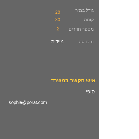
גודל במ"ר
28
קומה
30
מספר חדרים
2
מיידית
ת.כניסה
איש הקשר במשרד
סופי
sophie@porat.com