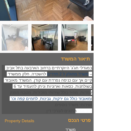
תיאור המשרד
במגדלי חג'ג' היוקרתיים ברחוב הארבעה בתל אביב 
– 
משרד מחולק ל 2 חדרים
 להשכרה, חלק ממשרד 
קיים אך עם כניסה נפרדת עם קודן. המשרד מאובזר 
בשולחנות, כסאות וארוניות וניתן להעמיד עד 6 
עמדות. מחיר כולל שירותי מזכירות, מטבח מפנק 
ו
מאובזר כולל גם ירקות, גבינות, לחמים קפה וכו'
ושירותי משרד נוספים. 
יכול גם ל
התאים לעורכי דין. 
פרטי הנכס
Property Details
משרד