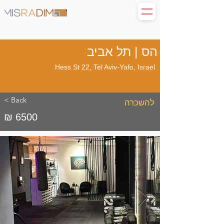
הס | תל אביב
Hess St 22, Tel Aviv-Yafo, Israel
< Back
להשכרה
₪ 6500