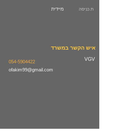
מיידית
ת.כניסה
איש הקשר במשרד
VGV
054-5904422
ofakim99@gmail.com