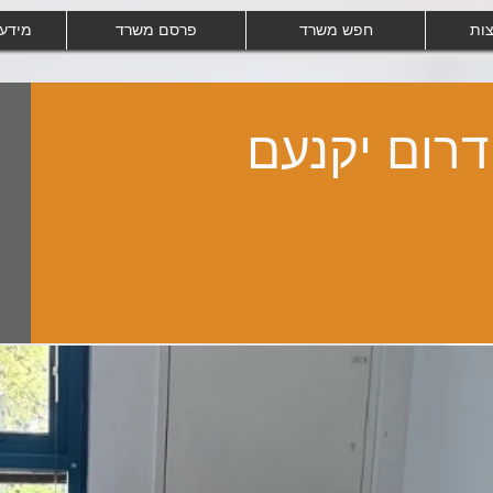
צות
חפש משרד
פרסם משרד
מידע
דרום יקנעם