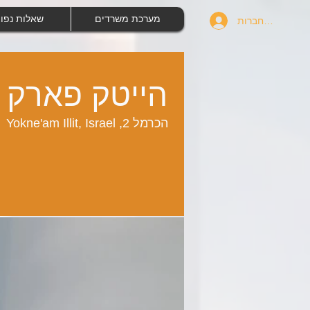
מערכת משרדים
שאלות נפו
להתחברות
הייטק פארק 
הכרמל 2, Yokne'am Illit, Israel