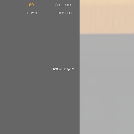
גודל במ"ר
60
ת.כניסה
מיידית
מיקום המשרד