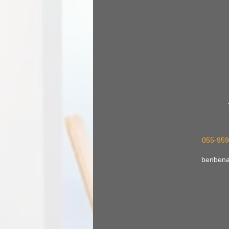
055-95
benben