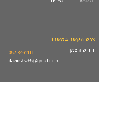
מיידית
ת.כניסה
איש הקשר במשרד
דוד שוורצמן
052-3461111
davidshw65@gmail.com
מיקום המשרד