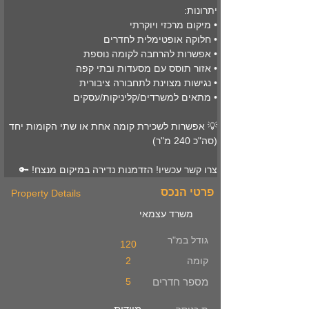
יתרונות:
• מיקום מרכזי ויוקרתי
• חלוקה אופטימלית לחדרים
• אפשרות להרחבה לקומה נוספת
• אזור תוסס עם מסעדות ובתי קפה
• נגישות מצוינת לתחבורה ציבורית
• מתאים למשרדים/קליניקות/עסקים
💡 אפשרות לשכירת קומה אחת או שתי הקומות יחד 
(סה"כ 240 מ"ר)
צרו קשר עכשיו! הזדמנות נדירה במיקום מנצח! 🔑
פרטי הנכס
Property Details
משרד עצמאי
גודל במ"ר
120
קומה
2
מספר חדרים
5