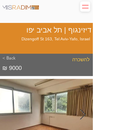
דיזינגוף | תל אביב יפו
Dizengoff St 163, Tel Aviv-Yafo, Israel
< Back
להשכרה
₪ 9000