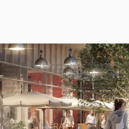
רדים להשכרה - קבוצת משרדים
אתר Misradim מציע הצעות בהתאם לחיפוש של משרדים להשכרה בתל אביב
בחר רחב של משרדים בכל הגדלים והאזורים כגון - משרדים להשכרה בתל
יב, משרדים להשכרה בהרצליה,משרדים להשכרה בבורסה רמת גן, משרדים
שכרה בפתח תקווה, משרדים להשכרה בחולון, משרדים להשכרה בירושלים,
רדים להשכרה בראשון לציון ועוד, לא כל המשרדים מתעדכנים באתר ורובם
שכרים בשלב ההפצה הראשוני ע"י מערכת הקבוצה. התחברו, קבלו הצעות
ייל ותאמו פגישה רק במשרדים רלוונטים, הצוות שלנו כאן כדי לסייע לכם
תר את המשרד המתאים ביותר עבורכם.