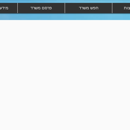
צות
חפש משרד
פרסם משרד
מידע