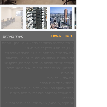
תיאור המשרד
משרד במתחם
משרד להשכרה ברחוב בר כוכבא 4, בני ברק.  מתחם 
BBC, בקומה 3 בבנין רב קומות- 18.
המשרד נמצא במתחם "ביזי 1". מיועד לעבודה של 
עד 5 אנשים. מרוהט בשולחנות וגם  ב-6 כורסאות.
למשרד יש שני חלונות הניתנים לפתיחה, בנוסף יש 
מטבחון, שימוש בחדר ישיבות, שטחים משותפים 
ושירותים.
המשרד  עובד 24/7.
מנוהל על ידי צוות הכולל:
מנהל אחזקה עם צוות עובדים. פעם בשבוע מנקים 
את המשרד והמתחם כולו ללא תוספת תשלום. 
במטבחון
יש מקרר ,מיקרוגל, מוצרי חלב ,קפה, סוכר ותמי 4 . 