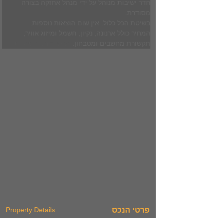
חדר ישיבות מנוהל על ידי מנהל אחזקה בצורה 
מסודרת. 
בשיטת הכל כלול. אין שום הוצאות נוספות.
המחיר כולל ארנונה, נקיון, חשמל ומיזוג אוויר, 
תקשורת מחשבים ומטבחון.
 למשרד חניה פרטית! 
פרטי הנכס
Property Details