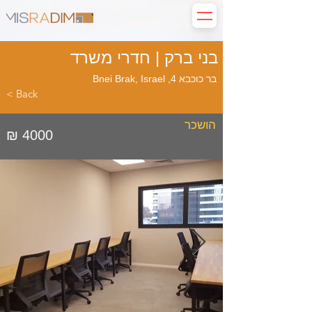
בני ברק | חדרי משרד
בר כוכבא 4, Bnei Brak, Israel
< Back
הושכר
₪ 4000