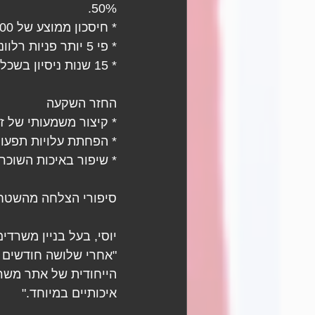
50%.
* חיסכון ממוצע של 30,000 ₪ בעלויות שיווק והמתנה! 
* פי 5 יותר פניות רלוונטיות. 
* 15 שנות ניסיון בשכלול שיטות איתור שוכרים. 
החזר השקעה
* קיצור משמעותי של ז
* הפחתת עלויות תפעול
* שיפור באיכות השוכר
סיפורי הצלחה מהשטח
יוסי, בעל בניין משרדי
"אחרי שלושה חודשים ש
הייחודית של אתר משרד
איכותיים במיוחד."