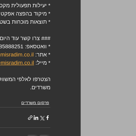
* יעילות תפעולית מקס
* מיקוד בהפצה אפקטי
* תוצאות מוכחות בשט
### צרו קשר עוד היום
* וואטסאפ: 0585888251
* אתר: 
misradim.co.il
* מייל: 
misradim.co.il
משרדים.
פרסום משרדים