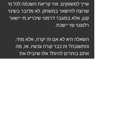
שייך למשווקים. זוהי קריאת השכמה לכל מי 
שרוצה להישאר במשחק. לא מדובר בשינוי 
קטן, אלא במעבר דרמטי שיכריע מי יישאר 
רלוונטי ומי יישכח.
השאלה היא לא אם זה יקרה, אלא מתי. 
והתשובה? זה כבר קורה עכשיו. אז, מה 
אתם בוחרים להיות? אלו שיובילו את 
המהפכה – או אלו שיסתכלו עליה מהצד?
פרסום משרדים להשכרה
שיווק נכון של נדל''ן מסחרי
פרסום נדלן עסקי
איתור שוכרים